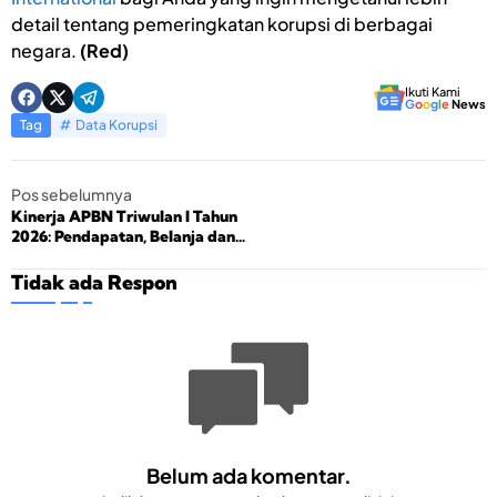
detail tentang pemeringkatan korupsi di berbagai
negara.
(Red)
Ikuti Kami
G
o
o
g
l
e
News
Tag
Data Korupsi
Pos sebelumnya
Kinerja APBN Triwulan I Tahun
2026: Pendapatan, Belanja dan
Defisit
Tidak ada Respon
Belum ada komentar.